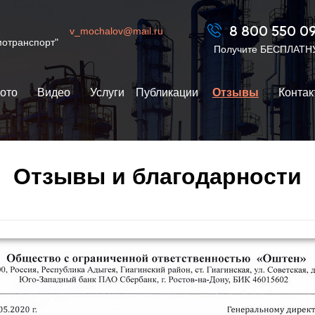
ото
Видео
Наши клиенты
Наши публикации
Отз
v_mochalov@mail.ru
8 800 550 09
отранспорт"
⠀Получите БЕСПЛАТНУ
ото
⠀⠀
Видео
⠀ ⠀
Услуги
⠀
Публикации
⠀
Отзывы
⠀⠀
Контак
Отзывы и благодарности