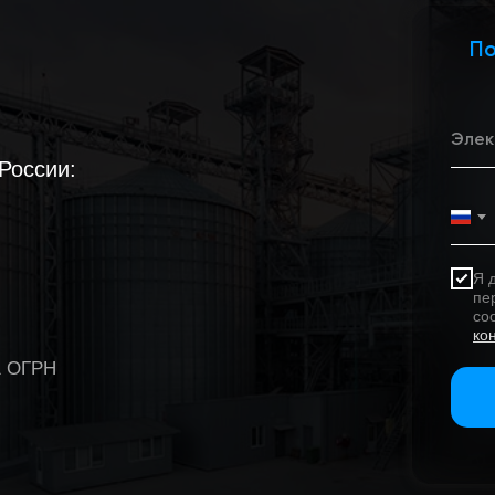
П
России:
Я 
пе
со
ко
1 ОГРН