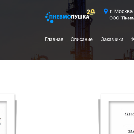
Главная
Описание
Услуги
Ф
г. Москва
ООО "Пневм
Главная
⠀⠀
Описание
⠀ ⠀
Заказчики
⠀⠀
Ф