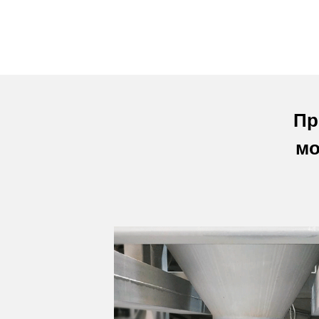
Пр
мо