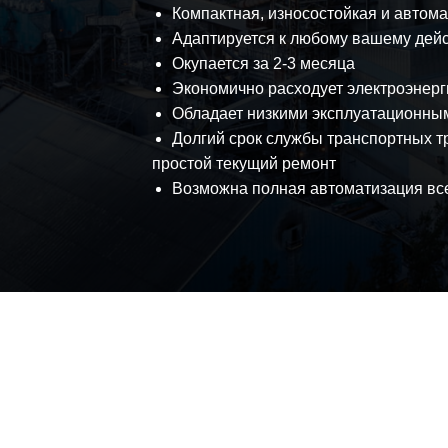
Компактная, износостойкая и автом
Адаптируется к любому вашему де
Окупается за 2-3 месяца
Экономично расходует электроэнерг
Обладает низкими эксплуатационны
Долгий срок службы транспортных тр
Главная
Описание
Услуги
Фото
простой текущий ремонт
Возможна полная автоматизация вс